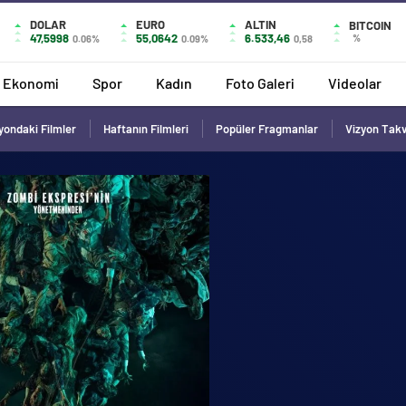
DOLAR
EURO
ALTIN
BITCOIN
47,5998
55,0642
6.533,46
%
0.06%
0.09%
0,58
Ekonomi
Spor
Kadın
Foto Galeri
Videolar
yondaki Filmler
Haftanın Filmleri
Popüler Fragmanlar
Vizyon Tak