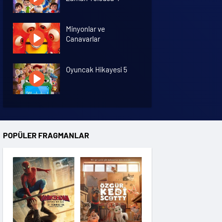
Minyonlar ve
Canavarlar
Oyuncak Hikayesi 5
Özgür Kedi Scotty
POPÜLER FRAGMANLAR
Moana
Hannas 3