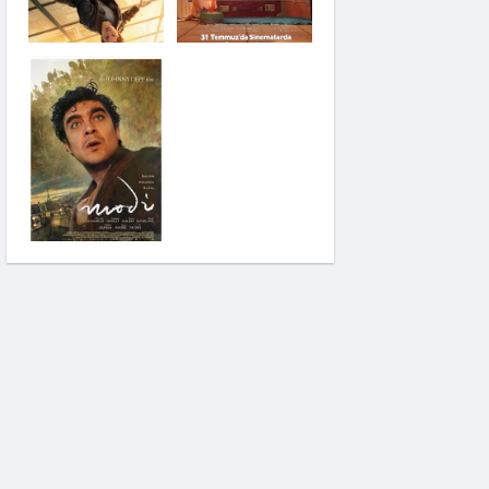
Saplantı
Modi: Deliliğin
Kanadında Üç Gün
Pinokyo: Kanlı Masal
İzci Takımı: Şelalenin
Peşinde