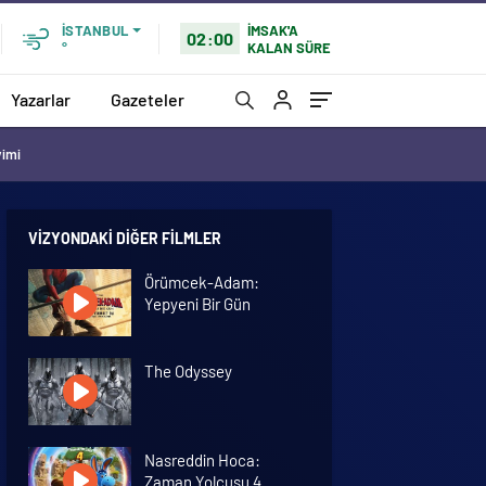
İMSAK'A
İSTANBUL
02:00
KALAN SÜRE
°
Yazarlar
Gazeteler
vimi
VIZYONDAKI DIĞER FILMLER
Örümcek-Adam:
Yepyeni Bir Gün
The Odyssey
Nasreddin Hoca:
Zaman Yolcusu 4