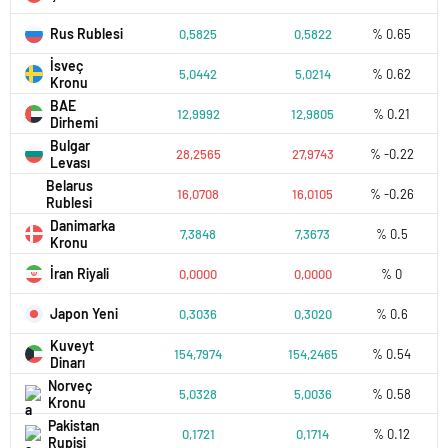
Rus Rublesi
0,5825
0,5822
% 0.65
İsveç
5,0442
5,0214
% 0.62
Kronu
BAE
12,9992
12,9805
% 0.21
Dirhemi
Bulgar
28,2565
27,9743
% -0.22
Levası
Belarus
16,0708
16,0105
% -0.26
Rublesi
Danimarka
7,3848
7,3673
% 0.5
Kronu
İran Riyali
0,0000
0,0000
% 0
Japon Yeni
0,3036
0,3020
% 0.6
Kuveyt
154,7974
154,2465
% 0.54
Dinarı
Norveç
5,0328
5,0036
% 0.58
Kronu
Pakistan
0,1721
0,1714
% 0.12
Rupisi