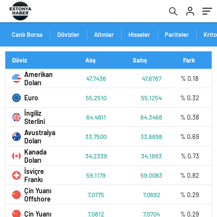
Canlı Borsa
Dövizler
Altınlar
Hisseler
Pariteler
Krit
Döviz
Alış
Satış
Fark
Amerikan
47,7436
47,6787
% 0.18
Doları
Euro
55,2510
55,1254
% 0.32
İngiliz
64,4811
64,3468
% 0.38
Sterlini
Avustralya
33,7500
33,6898
% 0.69
Doları
Kanada
34,2339
34,1883
% 0.73
Doları
İsviçre
59,1179
59,0083
% 0.82
Frankı
Çin Yuanı
7,0775
7,0692
% 0.29
Offshore
Çin Yuanı
7,0812
7,0704
% 0.29