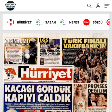
HÜRRİYET
SABAH
NEFES
SÖZCÜ