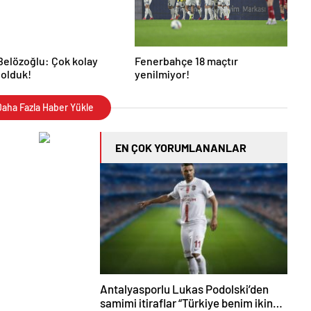
elözoğlu: Çok kolay
Fenerbahçe 18 maçtır
 olduk!
yenilmiyor!
aha Fazla Haber Yükle
EN ÇOK YORUMLANANLAR
Antalyasporlu Lukas Podolski’den
samimi itiraflar “Türkiye benim ikinci