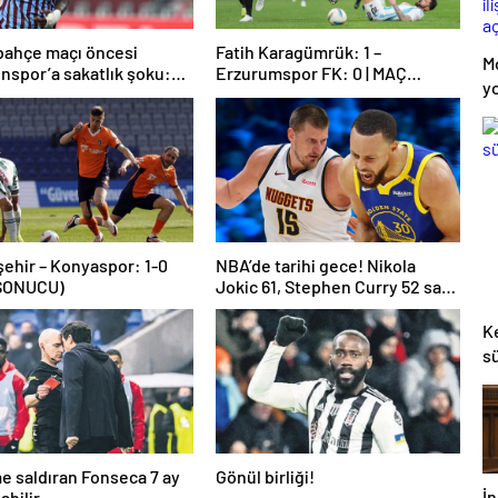
bahçe maçı öncesi
Fatih Karagümrük: 1 –
M
nspor’a sakatlık şoku:
Erzurumspor FK: 0 | MAÇ
yo
mmed Cham!
SONUCU
il
a
ehir – Konyaspor: 1-0
NBA’de tarihi gece! Nikola
SONUCU)
Jokic 61, Stephen Curry 52 sayı
attı…
K
sü
 saldıran Fonseca 7 ay
Gönül birliği!
İn
abilir