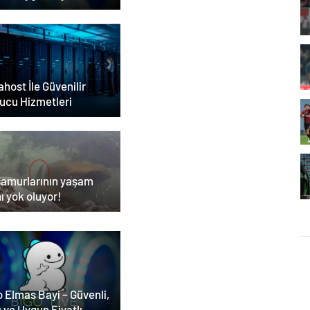
as Satın Almanın Yeni
esi
host İle Güvenilir
ucu Hizmetleri
samurlarının yaşam
ı yok oluyor!
 Elmas Bayi – Güvenli,
ı ve Uygun Fiyatlı