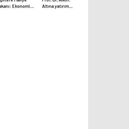
akanı: Ekonomi
Altına yatırım
n 300 yılın en
yapanlar
üyük daralmasını
endişelenmesin
aşayacak