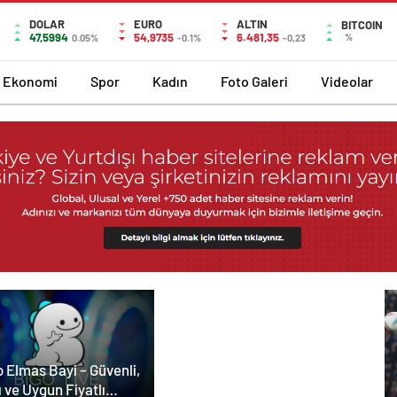
DOLAR
EURO
ALTIN
BITCOIN
47,5994
54,9735
6.481,35
%
0.05%
-0.1%
-0,23
Ekonomi
Spor
Kadın
Foto Galeri
Videolar
 Elmas Bayi – Güvenli,
ı ve Uygun Fiyatlı