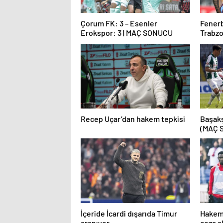
Çorum FK: 3 – Esenler
Fener
Erokspor: 3 | MAÇ SONUCU
Trabzo
Muha
Recep Uçar’dan hakem tepkisi
Başakş
(MAÇ 
İçeride İcardi dışarıda Timur
Hakeme
aranıyor
ceza al