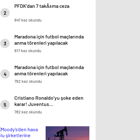
PFDK’dan 7 takÄ±ma ceza
2
847 kez okundu
Maradona için futbol maçlarında
anma törenleri yapılacak
3
817 kez okundu
Maradona için futbol maçlarında
anma törenleri yapılacak
4
792 kez okundu
Cristiano Ronaldo’yu şoke eden
karar! Juventus…
5
782 kez okundu