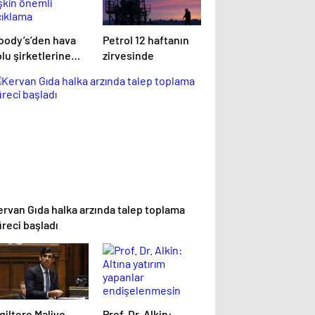
oody’s’den hava
Petrol 12 haftanın
lu şirketlerine
zirvesinde
işkin önemli
çıklama
ervan Gıda halka arzında talep toplama
reci başladı
giltere Maliye
Prof. Dr. Alkin: