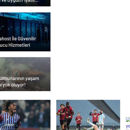
as Satın Almanın Yeni
esi
host İle Güvenilir
ucu Hizmetleri
samurlarının yaşam
ı yok oluyor!