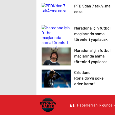
PFDK’dan 7 takÄ±ma
ceza
Maradona için futbol
maçlarında anma
törenleri yapılacak
Maradona için futbol
maçlarında anma
törenleri yapılacak
Cristiano
Ronaldo’yu şoke
eden karar!
Juventus…
Haberleri anlık güncel 