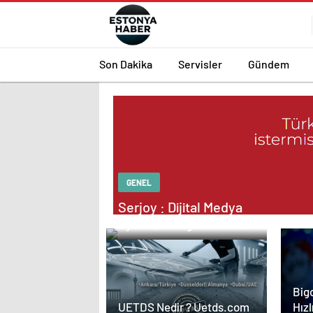
Son Dakika
Servisler
Gündem
GENEL
Serjoy : Dijital Medya
Ajansı, Google Reklam
Ajansı, SEO Ajansı ve
Web Tasarım Ajansı
Bigo
Hızl
UETDS Nedir ? Uetds.com