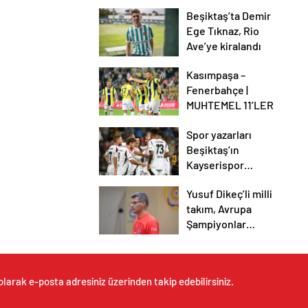
vatanım” .
Beşiktaş’ta Demir
Ege Tıknaz, Rio
Ave’ye kiralandı
Kasımpaşa –
Fenerbahçe |
MUHTEMEL 11’LER
Spor yazarları
Beşiktaş’ın
Kayserispor
galibiyetini
Yusuf Dikeç’li milli
değerlendirdi
takım, Avrupa
Şampiyonlar
Ligi’nde altın
madalya kazandı
olarak e-posta adresiniz üzerinden takip edebilirsiniz.