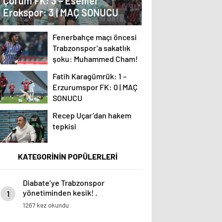
Çorum FK: 3 – Esenler
Erokspor: 3 | MAÇ SONUCU
Fenerbahçe maçı öncesi
Trabzonspor’a sakatlık
şoku: Muhammed Cham!
Fatih Karagümrük: 1 –
Erzurumspor FK: 0 | MAÇ
SONUCU
Recep Uçar’dan hakem
tepkisi
KATEGORİNİN POPÜLERLERİ
Diabate’ye Trabzonspor
yönetiminden kesik! .
1
1267 kez okundu