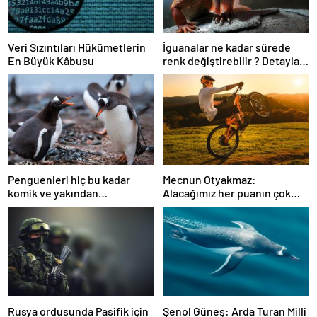
Veri Sızıntıları Hükümetlerin
İguanalar ne kadar sürede
En Büyük Kâbusu
renk değiştirebilir ? Detaylar
burada…
Penguenleri hiç bu kadar
Mecnun Otyakmaz:
komik ve yakından
Alacağımız her puanın çok
görmemiştiniz
önemi var
Rusya ordusunda Pasifik için
Şenol Güneş: Arda Turan Milli