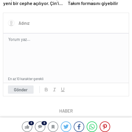
yeni bir cephe açılıyor. Çin’in
Takım formasını giyebilir
ilk tepkisi!
En az 10 karakter gerekli
Gönder
HABER
0
0