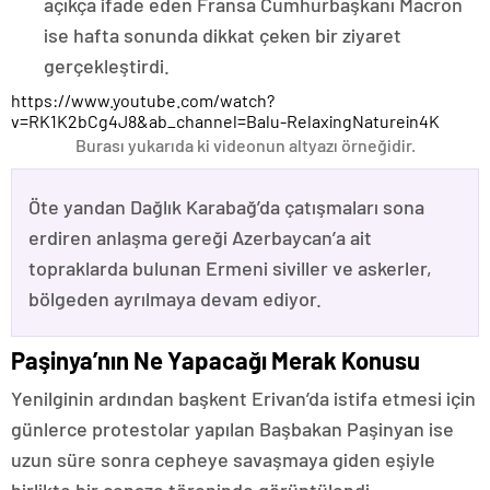
açıkça ifade eden Fransa Cumhurbaşkanı Macron
ise hafta sonunda dikkat çeken bir ziyaret
gerçekleştirdi.
https://www.youtube.com/watch?
v=RK1K2bCg4J8&ab_channel=Balu-RelaxingNaturein4K
Burası yukarıda ki videonun altyazı örneğidir.
Öte yandan Dağlık Karabağ’da çatışmaları sona
erdiren anlaşma gereği Azerbaycan’a ait
topraklarda bulunan Ermeni siviller ve askerler,
bölgeden ayrılmaya devam ediyor.
Paşinya’nın Ne Yapacağı Merak Konusu
Yenilginin ardından başkent Erivan’da istifa etmesi için
günlerce protestolar yapılan Başbakan Paşinyan ise
uzun süre sonra cepheye savaşmaya giden eşiyle
birlikte bir cenaze töreninde görüntülendi.