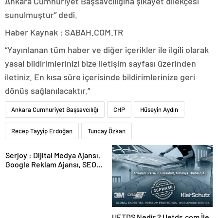
Ankara Cumhuriyet Başsavcılığına şikayet dilekçesi
sunulmuştur” dedi.
Haber Kaynak : SABAH.COM.TR
“Yayınlanan tüm haber ve diğer içerikler ile ilgili olarak
yasal bildirimlerinizi bize iletişim sayfası üzerinden
iletiniz. En kısa süre içerisinde bildirimlerinize geri
dönüş sağlanılacaktır.”
Ankara Cumhuriyet Başsavcılığı
CHP
Hüseyin Aydın
Recep Tayyip Erdoğan
Tuncay Özkan
Serjoy : Dijital Medya Ajansı,
Google Reklam Ajansı, SEO
Ajansı ve Web Tasarım Ajansı
UETDS Nedir ? Uetds.com İle