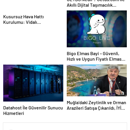
Akıllı Dijital Taşımacılık
Yazılımı
Kusursuz Hava Hattı
Kurulumu: Vidalı
Kompresörden Tabancaya
Tam Performans
Bigo Elmas Bayi – Güvenli,
Hızlı ve Uygun Fiyatlı Elmas
Satın Almanın Yeni Adresi
Muğla’daki Zeytinlik ve Orman
Datahost İle Güvenilir Sunucu
Arazileri Satışa Çıkarıldı, İYİ
Hizmetleri
Partili Ergun Tepki Gösterdi