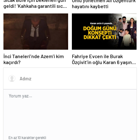
Ünlü yönetmen Ali Özgentürk
geldi! ‘Kahkaha garantili sıcak
hayatını kaybetti
bir film’
İnci Taneleri’nde Azem’i kim
Fahriye Evcen ile Burak
kaçırdı?
Özçivit’in oğlu Karan 6 yaşına
girdi
En az 10 karakter gerekli