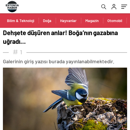
Bilim & Teknoloji
Doğa
Hayvanlar
Magazin
Otomobil
Dehşete düşüren anlar! Boğa’nın gazabına
uğradı…
1
Galerinin giriş yazısı burada yayınlanabilmektedir.