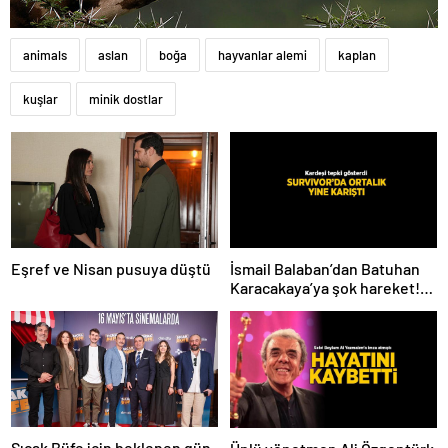
animals
aslan
boğa
hayvanlar alemi
kaplan
kuşlar
minik dostlar
Eşref ve Nisan pusuya düştü
İsmail Balaban’dan Batuhan
Karacakaya’ya şok hareket!
Batuhan’ın kardeşinden tepki
gecikmedi
Sıcak Büfe için beklenen gün