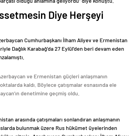
parçası olduğu anlamına geliyordu” diye konuştu.
issetmesin Diye Herşeyi
Azerbaycan Cumhurbaşkanı İlham Aliyev ve Ermenistan
ariyle Dağlık Karabağ’da 27 Eylül’den beri devam eden
mzalamıştı.
 Azerbaycan ve Ermenistan güçleri anlaşmanın
oktalarda kaldı. Böylece çatışmalar esnasında ele
rbaycan’ın denetimine geçmiş oldu.
nistan arasında çatışmaları sonlandıran anlaşmanın
emaslarda bulunmak üzere Rus hükümet üyelerinden