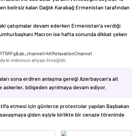
n belirsiz kalan Dağlık Karabağ Ermenistan tarafından
ki çatışmalar devam ederken Ermenistan’a verdiği
Cumhurbaşkanı Macron ise hafta sonunda dikkat çeken
RT5RFg&ab_channel=4KRelaxationChannel
da ki videonun altyazı örneğidir.
ları sona erdiren anlaşma gereği Azerbaycan’a ait
ve askerler, bölgeden ayrılmaya devam ediyor.
stifa etmesi için günlerce protestolar yapılan Başbakan
avaşmaya giden eşiyle birlikte bir cenaze töreninde