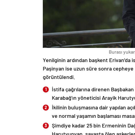
Burası yukarı
Yenilginin ardından başkent Erivan’da i
Paşinyan ise uzun süre sonra cepheye s
görüntülendi.
İstifa çağrılarına direnen Başbakan
Karabağ’ın yöneticisi Arayik Haruty
İkilinin buluşmasına dair yapılan a
ve normal yaşamın başlaması masaya
Şimdiye kadar 25 bin Ermeninin Dağ
Harutyunyan, savaşta ölen askerleri