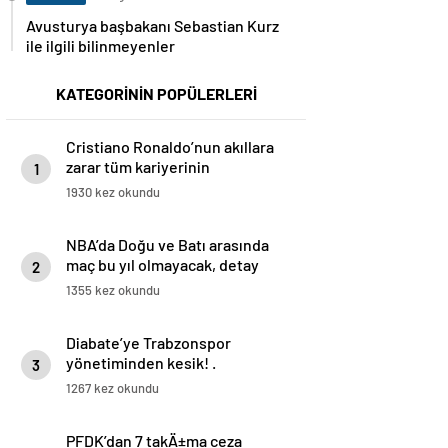
Avusturya başbakanı Sebastian Kurz
ile ilgili bilinmeyenler
KATEGORİNİN POPÜLERLERİ
Cristiano Ronaldo’nun akıllara
zarar tüm kariyerinin
1
istatistiğini çıkardık !
1930 kez okundu
NBA’da Doğu ve Batı arasında
maç bu yıl olmayacak, detay
2
haberimizde.
1355 kez okundu
Diabate’ye Trabzonspor
yönetiminden kesik! .
3
1267 kez okundu
PFDK’dan 7 takÄ±ma ceza