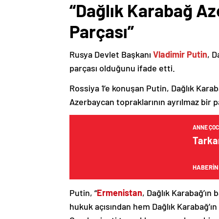
“Dağlık Karabağ Az
Parçası”
Rusya Devlet Başkanı
Vladimir Putin
, D
parçası olduğunu ifade etti.
Rossiya 1’e konuşan Putin, Dağlık Karaba
Azerbaycan topraklarının ayrılmaz bir p
ANNE ÇO
Tarka
HABERİN
Putin, “
Ermenistan
, Dağlık Karabağ’ın 
hukuk açısından hem Dağlık Karabağ’ı