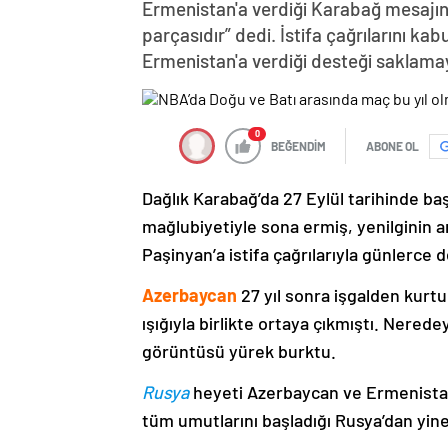
Ermenistan'a verdiği Karabağ mesajın
parçasıdır” dedi. İstifa çağrılarını k
Ermenistan'a verdiği desteği saklama
0
BEĞENDİM
ABONE OL
Dağlık Karabağ’da 27 Eylül tarihinde ba
mağlubiyetiyle sona ermiş, yenilginin 
Paşinyan’a istifa çağrılarıyla günlerce 
Azerbaycan
27 yıl sonra işgalden kurtu
ışığıyla birlikte ortaya çıkmıştı. Nere
görüntüsü yürek burktu.
Rusya
heyeti Azerbaycan ve Ermenistan
tüm umutlarını başladığı Rusya’dan yine