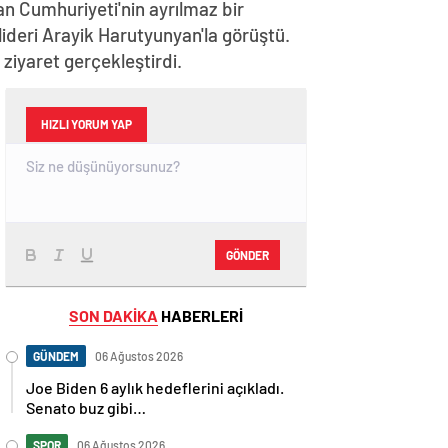
n Cumhuriyeti'nin ayrılmaz bir
lideri Arayik Harutyunyan'la görüştü.
iyaret gerçekleştirdi.
HIZLI YORUM YAP
GÖNDER
SON DAKİKA
HABERLERİ
GÜNDEM
06 Ağustos 2026
Joe Biden 6 aylık hedeflerini açıkladı.
Senato buz gibi…
SPOR
06 Ağustos 2026