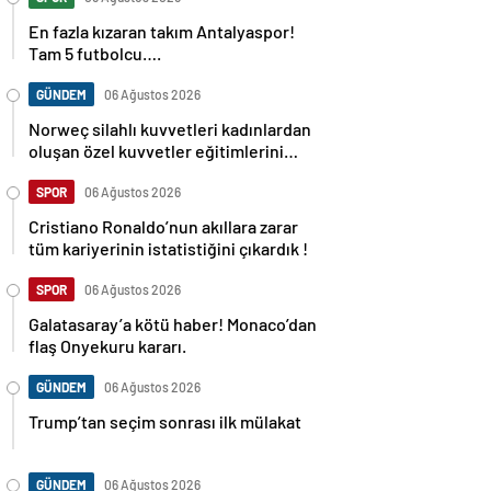
En fazla kızaran takım Antalyaspor!
Tam 5 futbolcu….
GÜNDEM
06 Ağustos 2026
Norweç silahlı kuvvetleri kadınlardan
oluşan özel kuvvetler eğitimlerini
başlattı.
SPOR
06 Ağustos 2026
Cristiano Ronaldo’nun akıllara zarar
tüm kariyerinin istatistiğini çıkardık !
SPOR
06 Ağustos 2026
Galatasaray’a kötü haber! Monaco’dan
flaş Onyekuru kararı.
GÜNDEM
06 Ağustos 2026
Trump’tan seçim sonrası ilk mülakat
GÜNDEM
06 Ağustos 2026