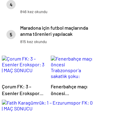
4
846 kez okundu
Maradona için futbol maçlarında
anma törenleri yapılacak
5
815 kez okundu
Çorum FK: 3 –
Fenerbahçe maçı
Esenler Erokspor: 3
öncesi
| MAÇ SONUCU
Trabzonspor’a
sakatlık şoku:
Muhammed Cham!