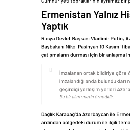
Cumhuriyeti topraklarının ayrılmaz bir 
Ermenistan Yalnız H
Yaptık
Rusya Devlet Başkanı Vladimir Putin, 
Başbakanı Nikol Paşinyan 10 Kasım itib
çatışmaların durması için bir anlaşma i
İmzalanan ortak bildiriye göre
imzalandığı anda bulundukları n
geçirdiği yerleşim yerleri Aze
Bu bir alıntı metin örneğidir.
Dağlık Karabağ’da Azerbaycan ile Erme
ardından bölgedeki durum ile ilgili t