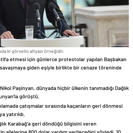
da ki görselin altyazı örneğidir.
stifa etmesi için günlerce protestolar yapılan Başbakan
avaşmaya giden eşiyle birlikte bir cenaze töreninde
 Nikol Paşinyan, dünyada hiçbir ülkenin tanımadığı Dağlık
unyan’la görüştü.
çıklamada çatışmalar sırasında kaçanların geri dönmesi
 yatırıldı.
lık Karabağ’a geri döndüğü bilgisini veren
n ailelerine 600 dolar yardım verileceğini söyledi. 10