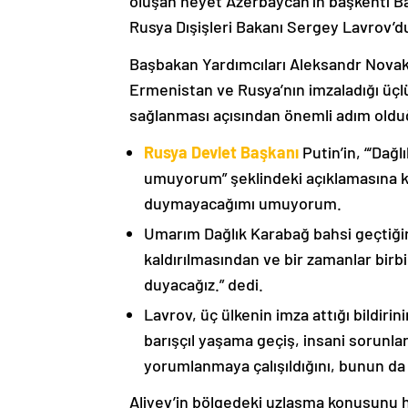
oluşan heyet Azerbaycan’ın başkenti B
Rusya Dışişleri Bakanı Sergey Lavrov’d
Başbakan Yardımcıları Aleksandr Nova
Ermenistan ve Rusya’nın imzaladığı üçlü
sağlanması açısından önemli adım oldu
Rusya Devlet Başkanı
Putin’in, “‘Dağ
umuyorum” şeklindeki açıklamasına kat
duymayacağımı umuyorum.
Umarım Dağlık Karabağ bahsi geçtiği
kaldırılmasından ve bir zamanlar birbi
duyacağız.” dedi.
Lavrov, üç ülkenin imza attığı bildiri
barışçıl yaşama geçiş, insani sorunlar
yorumlanmaya çalışıldığını, bunun da
Aliyev’in bölgedeki uzlaşma konusunu h