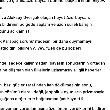
akü’ye gitmiş, Azerbaycan Cumhurbaşkanı İlham Aliyev,
ur.
k ve Aleksey Overçuk oluşan heyet Azerbaycan,
 bildirinin bölgede sağlam ve uzun süreli barışın
ğunu açıklamıştı.
lık Karabağ sorunu’ ifadesini bir daha duymamayı
ıldığını bildiren Aliyev, “Ben de bu sözleri
nde, sadece kalkınmadan, savaşın sonuçlarının ortadan
rine düşman olan ülkelerin uzlaşmasıyla ilgili haberler
nin, bazı güçler tarafından kan dökülmesinin sonu,
ın çözümü olarak değil, jeopolitik oyunların prizmasıyla
 çağdaş değerlerle bağdaşmadığını kaydetti.
er zaman vurgulamasına özel önem verdiklerini bildiren