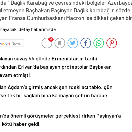
da “ Dağlık Karabağ ve çevresindeki bölgeler Azerbayca
abul etmeyen Başbakan Paşinyan Dağlık karabağ'ın sözde 
yan Fransa Cumhurbaşkanı Macron ise dikkat çeken bir z
0
News
şlayan savaş 44 günde Ermenistan’ın tarihi
ardından Erivan’da başlayan protestolar Başbakan
devam etmişti.
lan Ağdam’a girmiş ancak şehirdeki acı tablo, gün
deyse tek bir sağlam bina kalmayan şehrin harabe
’da önemli görüşmeler gerçekleştirirken Paşinyan’a
 kötü haber geldi.