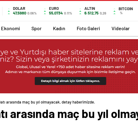
DOLAR
EURO
ALTIN
BITCOIN
47,5980
55,0734
6.512,75
%
0.06%
0.11%
0,26
Ekonomi
Spor
Kadın
Foto Galeri
Videolar
atı arasında maç bu yıl olmayacak, detay haberimizde.
tı arasında maç bu yıl olma