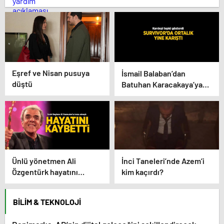
Eşref ve Nisan pusuya
İsmail Balaban’dan
düştü
Batuhan Karacakaya’ya
şok hareket! Batuhan’ın
kardeşinden tepki
gecikmedi
Ünlü yönetmen Ali
İnci Taneleri’nde Azem’i
Özgentürk hayatını
kim kaçırdı?
kaybetti
BILIM & TEKNOLOJI