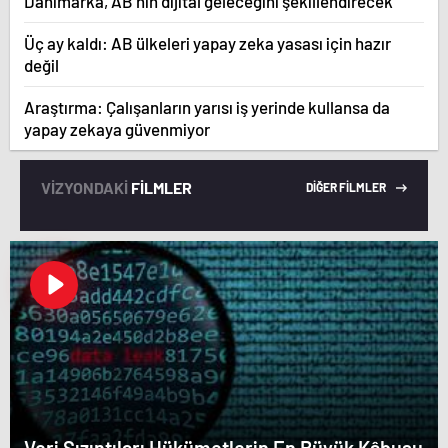
Danimarka, AB’nin dijital geleceğini şekillendirecek
Üç ay kaldı: AB ülkeleri yapay zeka yasası için hazır
değil
Araştırma: Çalışanların yarısı iş yerinde kullansa da
yapay zekaya güvenmiyor
VİZYONDAKİ
FİLMLER
DİĞER FİLMLER
Veri Sızıntıları Hükümetlerin En Büyük Kâbusu