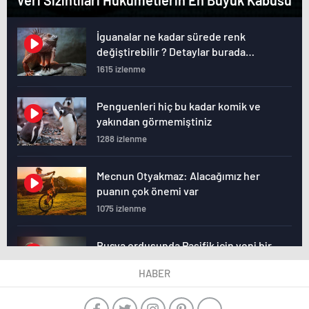
İguanalar ne kadar sürede renk
değiştirebilir ? Detaylar burada…
1615 izlenme
Penguenleri hiç bu kadar komik ve
yakından görmemiştiniz
1288 izlenme
Mecnun Otyakmaz: Alacağımız her
puanın çok önemi var
1075 izlenme
Rusya ordusunda Pasifik için yeni bir
cephe açılıyor. Çin’in ilk tepkisi!
HABER
1183 izlenme