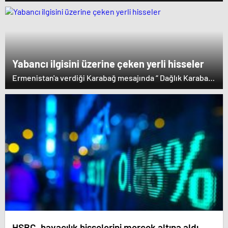
ve çevresindeki bölgeler Azerbaycan Cumhuriyeti'nin
ayrılmaz bir parçasıdır” dedi. İstifa çağrılarını kabul
etmeyen Başbakan Paşinyan Dağlık karabağ'ın sözde
lideri Arayik Harutyunyan'la görüştü. Ermenistan'a verdiği
desteği saklamayan Fransa Cumhurbaşkanı Macron ise
dikkat çeken bir ziyaret gerçekleştirdi.
Yabancı ilgisini üzerine çeken yerli hisseler
Ermenistan'a verdiği Karabağ mesajında “ Dağlık Karabağ
ve çevresindeki bölgeler Azerbaycan Cumhuriyeti'nin
ayrılmaz bir parçasıdır” dedi. İstifa çağrılarını kabul
etmeyen Başbakan Paşinyan Dağlık karabağ'ın sözde
lideri Arayik Harutyunyan'la görüştü. Ermenistan'a verdiği
desteği saklamayan Fransa Cumhurbaşkanı Macron ise
dikkat çeken bir ziyaret gerçekleştirdi.
HSBC, havacılık hisselerini mercek altına aldı