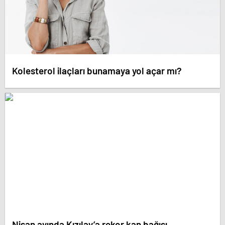
Kolesterol ilaçları bunamaya yol açar mı?
Nisan ayında Kızılay’a rekor kan bağışı