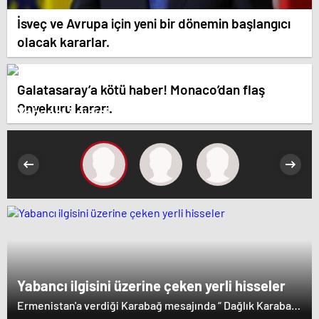
İsveç ve Avrupa için yeni bir dönemin başlangıcı
olacak kararlar.
Galatasaray’a kötü haber! Monaco’dan flaş
Onyekuru kararı.
Yabancı ilgisini üzerine çeken yerli hisseler
Yabancı ilgisini üzerine çeken yerli hisseler
Ermenistan'a verdiği Karabağ mesajında “ Dağlık Karabağ