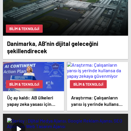
BILIM & TEKNOLOJI
Danimarka, AB’nin dijital geleceğini
şekillendirecek
BILIM & TEKNOLOJI
BILIM & TEKNOLOJI
Üç ay kaldı: AB ülkeleri
Araştırma: Çalışanların
yapay zeka yasası için
yarısı iş yerinde kullansa
hazır değil
da yapay zekaya
güvenmiyor