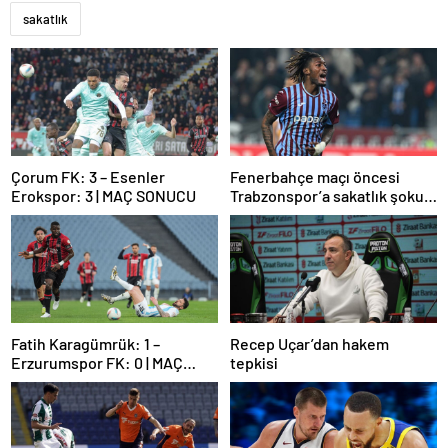
sakatlık
Çorum FK: 3 – Esenler
Fenerbahçe maçı öncesi
Erokspor: 3 | MAÇ SONUCU
Trabzonspor’a sakatlık şoku:
Muhammed Cham!
Fatih Karagümrük: 1 –
Recep Uçar’dan hakem
Erzurumspor FK: 0 | MAÇ
tepkisi
SONUCU