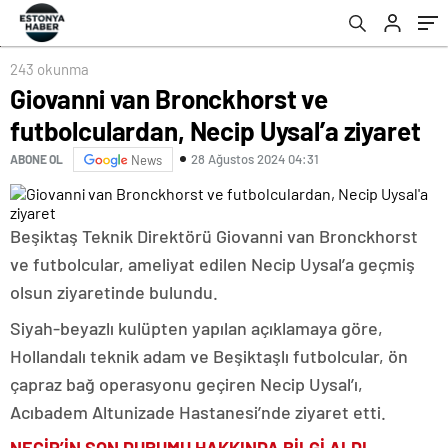
243 okunma
Giovanni van Bronckhorst ve
futbolculardan, Necip Uysal’a ziyaret
28 Ağustos 2024 04:31
ABONE OL
News
Beşiktaş Teknik Direktörü Giovanni van Bronckhorst
ve futbolcular, ameliyat edilen Necip Uysal’a geçmiş
olsun ziyaretinde bulundu.
Siyah-beyazlı kulüpten yapılan açıklamaya göre,
Hollandalı teknik adam ve Beşiktaşlı futbolcular, ön
çapraz bağ operasyonu geçiren Necip Uysal’ı,
Acıbadem Altunizade Hastanesi’nde ziyaret etti.
NECİP’İN SON DURUMU HAKKINDA BİLGİ ALDI