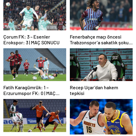
Çorum FK: 3 – Esenler
Fenerbahçe maçı öncesi
Erokspor: 3 | MAÇ SONUCU
Trabzonspor’a sakatlık şoku:
Muhammed Cham!
Fatih Karagümrük: 1 –
Recep Uçar’dan hakem
Erzurumspor FK: 0 | MAÇ
tepkisi
SONUCU