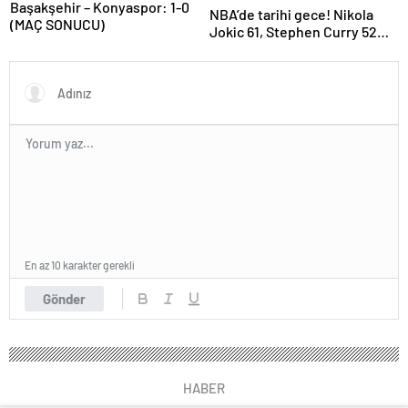
Başakşehir – Konyaspor: 1-0
NBA’de tarihi gece! Nikola
(MAÇ SONUCU)
Jokic 61, Stephen Curry 52
sayı attı…
En az 10 karakter gerekli
Gönder
HABER