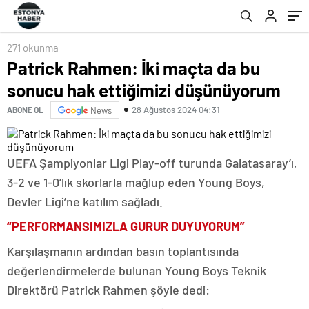
271 okunma
Patrick Rahmen: İki maçta da bu
sonucu hak ettiğimizi düşünüyorum
28 Ağustos 2024 04:31
ABONE OL
News
UEFA Şampiyonlar Ligi Play-off turunda Galatasaray’ı,
3-2 ve 1-0’lık skorlarla mağlup eden Young Boys,
Devler Ligi’ne katılım sağladı.
“PERFORMANSIMIZLA GURUR DUYUYORUM”
Karşılaşmanın ardından basın toplantısında
değerlendirmelerde bulunan Young Boys Teknik
Direktörü Patrick Rahmen şöyle dedi: